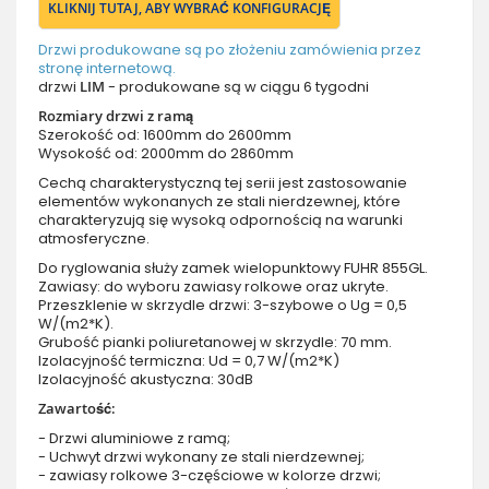
KLIKNIJ TUTAJ, ABY WYBRAĆ KONFIGURACJĘ
Drzwi produkowane są po złożeniu zamówienia przez
stronę internetową.
drzwi
LIM
- produkowane są w ciągu 6 tygodni
Rozmiary drzwi z ramą
Szerokość od: 1600mm do 2600mm
Wysokość od: 2000mm do 2860mm
Cechą charakterystyczną tej serii jest zastosowanie
elementów wykonanych ze stali nierdzewnej, które
charakteryzują się wysoką odpornością na warunki
atmosferyczne.
Do ryglowania służy zamek wielopunktowy FUHR 855GL.
Zawiasy: do wyboru zawiasy rolkowe oraz ukryte.
Przeszklenie w skrzydle drzwi: 3-szybowe o Ug = 0,5
W/(m2*K).
Grubość pianki poliuretanowej w skrzydle: 70 mm.
Izolacyjność termiczna: Ud = 0,7 W/(m2*K)
Izolacyjność akustyczna: 30dB
Zawartość:
- Drzwi aluminiowe z ramą;
- Uchwyt drzwi wykonany ze stali nierdzewnej;
- zawiasy rolkowe 3-częściowe w kolorze drzwi;