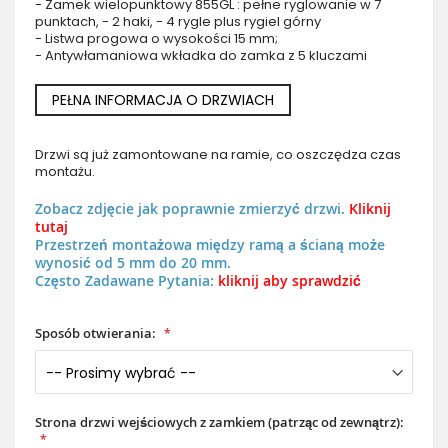
- Zamek wielopunktowy 855GL : pełne ryglowanie w 7
punktach, - 2 haki, - 4 rygle plus rygiel górny
- Listwa progowa o wysokości 15 mm;
- Antywłamaniowa wkładka do zamka z 5 kluczami
PEŁNA INFORMACJA O DRZWIACH
Drzwi są już zamontowane na ramie, co oszczędza czas
montażu.
Zobacz zdjęcie jak poprawnie zmierzyć drzwi.
Kliknij
tutaj
Przestrzeń montażowa między ramą a ścianą może
wynosić od 5 mm do 20 mm.
Często Zadawane Pytania:
kliknij aby sprawdzić
Sposób otwierania:
Strona drzwi wejściowych z zamkiem (patrząc od zewnątrz):