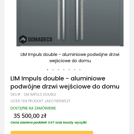
 drzwi
LIM Impuls double - aluminiowe podwójne drzwi
LI
wejściowe do domu
Przejdź
LIM Impuls double - aluminiowe
na
podwójne drzwi wejściowe do domu
początek
galerii
SKU
LIM IMPULS DOUBLE
OCEŃ TEN PRODUKT JAKO PIERWSZY
DOSTĘPNE NA ZAMÓWIENIE
35 500,00 zł
Cena zawiera podatek VAT oraz koszty wysyłki