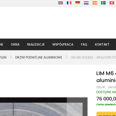
NE
OKNA
REALIZACJE
WSPÓŁPRACA
FAQ
KONTAKT
TLEM
DRZWI PODWÓJNE ALUMINIOWE
LIM M6 DOUBLE - BRĄZOWE P
LIM M6
alumini
SKU
LIM 
DOSTĘPNE N
76 000,0
Cena zawiera 