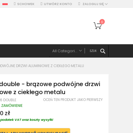
SCHOWEK
UTWÓRZ KONTO
ZALOGUJ SIĘ
Mój koszyk
0
SZUKAJ
All Categories
ALL CATEGORIES
ODWÓJNE DRZWI ALUMINIOWE Z CIEKŁEGO METALU
Drzwi
Drzwi pojedyńcze aluminiowe
 double - brązowe podwójne drzwi
Drzwi podwójne, z panelami, naświetlem
owe z ciekłego metalu
Drzwi z lewym panelem
OCEŃ TEN PRODUKT JAKO PIERWSZY
M6 DOUBLE
Drzwi z prawym panelem
A ZAMÓWIENIE
Drzwi z dwoma panelami
0 zł
Drzwi z górnym naświetlem
podatek VAT oraz koszty wysyłki
Drzwi z lewym naświetlem