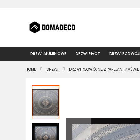
Przejdź
do
treści
DRZWI ALUMINIOWE
DRZWI PIVOT
DRZWI PODWÓJ
HOME
DRZWI
DRZWI PODWÓJNE, Z PANELAMI, NAŚWIE
Przejdź
na
koniec
galerii