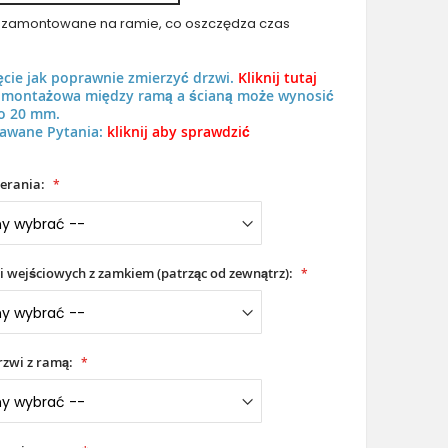
uż zamontowane na ramie, co oszczędza czas
ęcie jak poprawnie zmierzyć drzwi.
Kliknij tutaj
ń montażowa między ramą a ścianą może wynosić
o 20 mm.
awane Pytania:
kliknij aby sprawdzić
LIM M6 double - brązowe podwójne drzwi aluminiowe z ciekł
erania:
i wejściowych z zamkiem (patrząc od zewnątrz):
zwi z ramą: