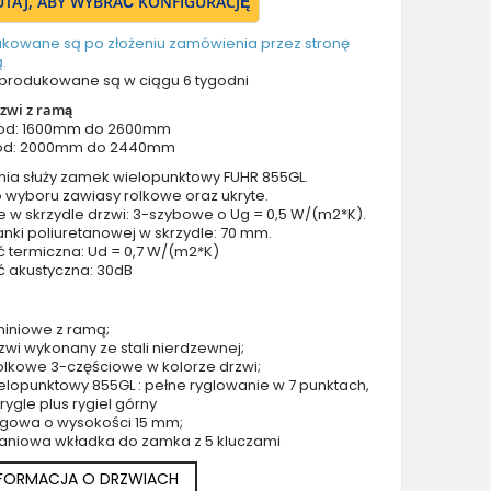
TUTAJ, ABY WYBRAĆ KONFIGURACJĘ
Drzwi z prawym naświetlem
Drzwi z górnym i lewym naświetlem
ukowane są po złożeniu zamówienia przez stronę
.
Drzwi z górnym i prawym naświetlem
produkowane są w ciągu 6 tygodni
Drzwi z lewym i prawym naświetlem
zwi z ramą
Drzwi z lewym, prawym i górnym naświetlem
 od: 1600mm do 2600mm
od: 2000mm do 2440mm
Drzwi podwójne aluminiowe
nia służy zamek wielopunktowy FUHR 855GL.
Drzwi podwójne z lewym i prawym naświetlem
 wyboru zawiasy rolkowe oraz ukryte.
Drzwi podwójne z górnym naświetlem
e w skrzydle drzwi: 3-szybowe o Ug = 0,5 W/(m2*K).
nki poliuretanowej w skrzydle: 70 mm.
Drzwi podwójne z lewym, prawym i górnym naświetlem
ć termiczna: Ud = 0,7 W/(m2*K)
Akcesoria do drzwi
ć akustyczna: 30dB
Drzwi balkonowe / tarasowe
Drzwi garażowe
miniowe z ramą;
zwi wykonany ze stali nierdzewnej;
Drzwi Aluminiowe Pivot
olkowe 3-częściowe w kolorze drzwi;
Szklane drzwi pivot
lopunktowy 855GL : pełne ryglowanie w 7 punktach,
4 rygle plus rygiel górny
Szklane aluminiowe drzwi wejściowe
rogowa o wysokości 15 mm;
Okna aluminiowe
aniowa wkładka do zamka z 5 kluczami
NFORMACJA O DRZWIACH