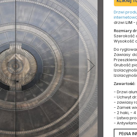
KLIKNIJ 
Drzwi prod
internetową
drzwi
LIM
- 
Rozmiary dr
Szerokość
Wysokość 
Do ryglowa
Zawiasy: do
Przeszkleni
Grubość pia
Izolacyjnoś
Izolacyjnoś
Zawartość:
- Drzwi alu
- Uchwyt dr
- zawiasy r
- Zamek wie
- 2 haki, - 
- Listwa p
- Antywłam
PEŁNA I