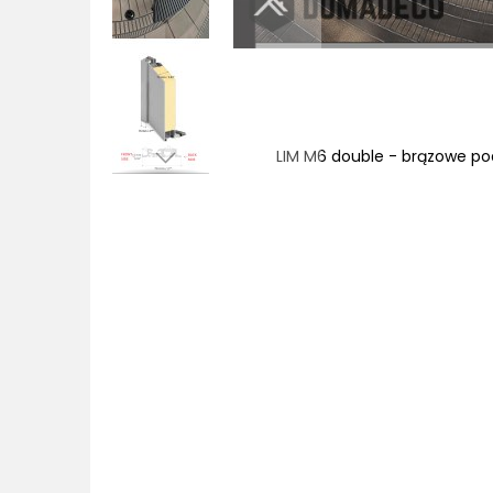
łego metalu
LIM M6 double - brązowe po
Przejdź
na
początek
galerii