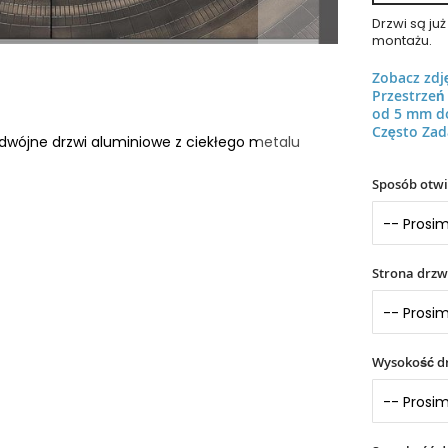
Drzwi są j
montażu.
Zobacz zdj
Przestrze
od 5 mm d
Często Zad
dwójne drzwi aluminiowe z ciekłego metalu
Sposób otwi
Strona drzw
Wysokość dr