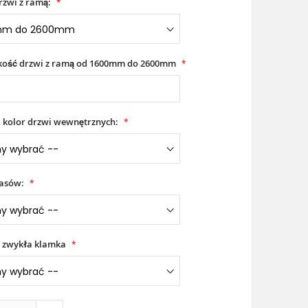
rzwi z ramą:
okość drzwi z ramą od 1600mm do 2600mm
i kolor drzwi wewnętrznych:
iasów:
 zwykła klamka