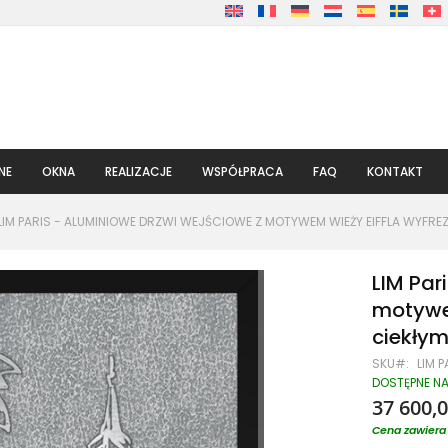
NE
OKNA
REALIZACJE
WSPÓŁPRACA
FAQ
KONTAKT
LIM PARIS - ALUMINIOWE DRZWI WEJŚCIOWE Z MOTYWEM WIEŻY EIFFLA WYFR
LIM Par
motywe
ciekły
SKU
LIM P
DOSTĘPNE N
37 600,0
Cena zawiera 