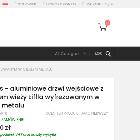
SCHOWEK
UTWÓRZ KONTO
ZALOGUJ SIĘ
Mój koszyk
0
SZUKAJ
All Categories
ALL CATEGORIES
EZOWANYM W CIEKŁYM METALU
Drzwi
Drzwi pojedyńcze aluminiowe
is - aluminiowe drzwi wejściowe z
Drzwi podwójne, z panelami, naświetlem
m wieży Eiffla wyfrezowanym w
Drzwi z lewym panelem
m metalu
Drzwi z prawym panelem
OCEŃ TEN PRODUKT JAKO PIERWSZY
ARIS
Drzwi z dwoma panelami
A ZAMÓWIENIE
Drzwi z górnym naświetlem
0 zł
Drzwi z lewym naświetlem
podatek VAT oraz koszty wysyłki