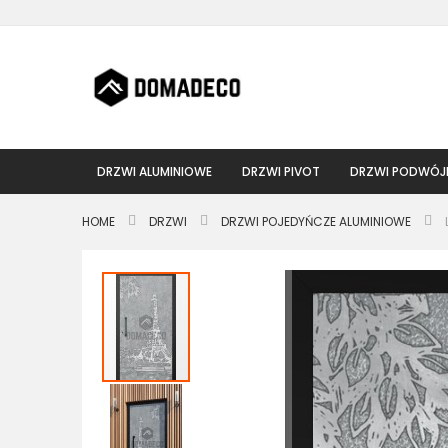
Przejdź
do
treści
DRZWI ALUMINIOWE
DRZWI PIVOT
DRZWI PODWÓJ
HOME
DRZWI
DRZWI POJEDYŃCZE ALUMINIOWE
Przejdź
na
koniec
galerii