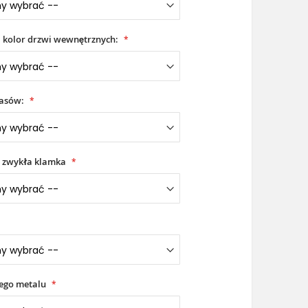
i kolor drzwi wewnętrznych:
iasów:
 zwykła klamka
łego metalu