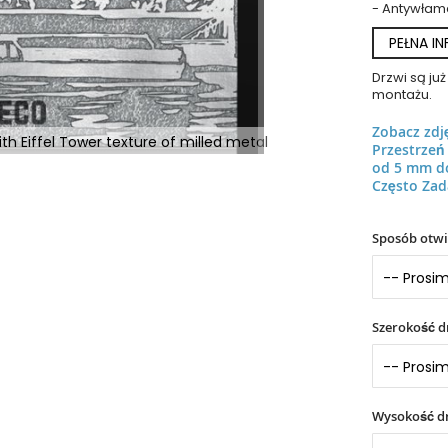
- Antywłam
PEŁNA I
Drzwi są j
montażu.
Zobacz zdj
th Eiffel Tower texture of milled metal
Przestrze
od 5 mm d
Często Zad
Sposób otwi
Szerokość d
Wysokość dr