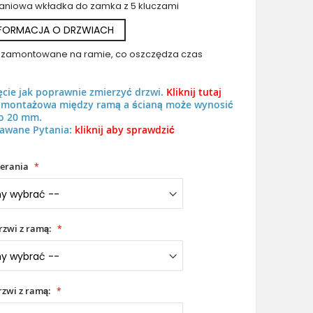
aniowa wkładka do zamka z 5 kluczami
NFORMACJA O DRZWIACH
uż zamontowane na ramie, co oszczędza czas
LIM Paris - aluminiowe drzwi wejściowe z motywem wieży Eiffla
ęcie jak poprawnie zmierzyć drzwi.
Kliknij tutaj
w ciekłym metalu
ń montażowa między ramą a ścianą może wynosić
o 20 mm.
awane Pytania:
kliknij aby sprawdzić
erania
rzwi z ramą:
zwi z ramą: