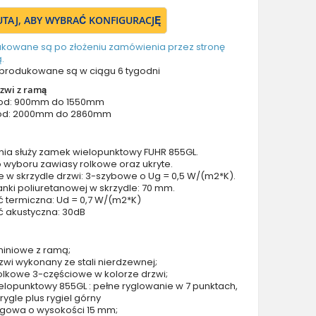
Drzwi z prawym naświetlem
TUTAJ, ABY WYBRAĆ KONFIGURACJĘ
Drzwi z górnym i lewym naświetlem
Drzwi z górnym i prawym naświetlem
ukowane są po złożeniu zamówienia przez stronę
.
Drzwi z lewym i prawym naświetlem
produkowane są w ciągu 6 tygodni
Drzwi z lewym, prawym i górnym naświetlem
zwi z ramą
Drzwi podwójne aluminiowe
 od: 900mm do 1550mm
od: 2000mm do 2860mm
Drzwi podwójne z lewym i prawym naświetlem
Drzwi podwójne z górnym naświetlem
Drzwi podwójne z lewym, prawym i górnym naświetlem
nia służy zamek wielopunktowy FUHR 855GL.
 wyboru zawiasy rolkowe oraz ukryte.
Akcesoria do drzwi
e w skrzydle drzwi: 3-szybowe o Ug = 0,5 W/(m2*K).
Drzwi balkonowe / tarasowe
nki poliuretanowej w skrzydle: 70 mm.
ć termiczna: Ud = 0,7 W/(m2*K)
Drzwi garażowe
ć akustyczna: 30dB
Drzwi Aluminiowe Pivot
Szklane drzwi pivot
miniowe z ramą;
Szklane aluminiowe drzwi wejściowe
zwi wykonany ze stali nierdzewnej;
olkowe 3-częściowe w kolorze drzwi;
Okna aluminiowe
lopunktowy 855GL : pełne ryglowanie w 7 punktach,
4 rygle plus rygiel górny
rogowa o wysokości 15 mm;