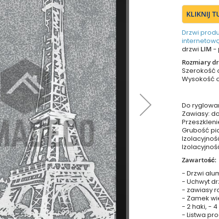
KLIKNIJ 
Drzwi prod
internetową
drzwi
LIM
- 
Rozmiary dr
Szerokość
Wysokość 
Do ryglowa
Zawiasy: do
Przeszkleni
Grubość pia
Izolacyjnoś
Izolacyjnoś
Zawartość:
- Drzwi alu
- Uchwyt dr
- zawiasy r
- Zamek wie
- 2 haki, - 
- Listwa p