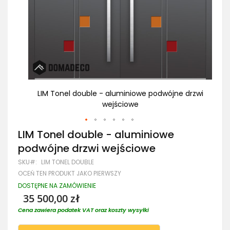
drzwi
LIM Tonel double - aluminiowe podwójne drzwi
LI
wejściowe
Przejdź
LIM Tonel double - aluminiowe
na
podwójne drzwi wejściowe
początek
galerii
SKU
LIM TONEL DOUBLE
OCEŃ TEN PRODUKT JAKO PIERWSZY
DOSTĘPNE NA ZAMÓWIENIE
35 500,00 zł
Cena zawiera podatek VAT oraz koszty wysyłki