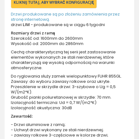
KLIKNIJ TUTAJ, ABY WYBRAĆ KONFIGURACJĘ
Drzwi produkowane są po złożeniu zamówienia przez
stronę internetową.
drzwi
LIM
- produkowane są w ciągu 6 tygodni
Rozmiary drzwi z ramą
Szerokość od: 1600mm do 2600mm
Wysokość od: 2000mm do 2860mm
Cechą charakterystyczną tej serii jest zastosowanie
elementów wykonanych ze stali nierdzewnej, które
charakteryzują się wysoką odpornością na warunki
atmosferyczne.
Do ryglowania służy zamek wielopunktowy FUHR 855GL.
Zawiasy: do wyboru zawiasy rolkowe oraz ukryte.
Przeszklenie w skrzydle drzwi: 3-szybowe o Ug = 0,5
W/(m2*K).
Grubość pianki poliuretanowej w skrzydle: 70 mm.
Izolacyjność termiczna: Ud = 0,7 W/(m2*K)
Izolacyjność akustyczna: 30dB
Zawartość:
- Drzwi aluminiowe z ramą;
- Uchwyt drzwi wykonany ze stali nierdzewnej;
- zawiasy rolkowe 3-częściowe w kolorze drzwi;