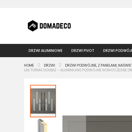
Przejdź
do
treści
DRZWI ALUMINIOWE
DRZWI PIVOT
DRZWI PODWÓJ
HOME
DRZWI
DRZWI PODWÓJNE, Z PANELAMI, NAŚWIE
LIM TURMA DOUBLE - ALUMINIOWE PODWÓJNE NOWOCZESNE DR
Przejdź
na
koniec
galerii