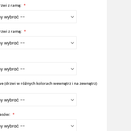
zwi z ramą:
rzwi z ramą:
 (drzwi w różnych kolorach wewnątrz i na zewnątrz)
iasów: