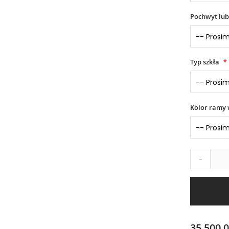
Pochwyt lub
Typ szkła
Kolor ramy 
-
35 500,0