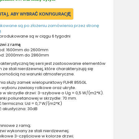
Drzwi z prawym naświetlem
Drzwi z górnym i lewym naświetlem
TUTAJ, ABY WYBRAĆ KONFIGURACJĘ
Drzwi z górnym i prawym naświetlem
ukowane są po złożeniu zamówienia przez stronę
Drzwi z lewym i prawym naświetlem
.
Drzwi z lewym, prawym i górnym naświetlem
produkowane są w ciągu 6 tygodni
Drzwi podwójne aluminiowe
zwi z ramą
 od: 1600mm do 2600mm
Drzwi podwójne z lewym i prawym naświetlem
od: 2000mm do 2860mm
Drzwi podwójne z górnym naświetlem
kterystyczną tej serii jest zastosowanie elementów
Drzwi podwójne z lewym, prawym i górnym naświetlem
ze stali nierdzewnej, które charakteryzują się
ornością na warunki atmosferyczne.
Akcesoria do drzwi
nia służy zamek wielopunktowy FUHR 855GL.
Drzwi balkonowe / tarasowe
 wyboru zawiasy rolkowe oraz ukryte.
Drzwi garażowe
e w skrzydle drzwi: 3-szybowe o Ug = 0,5 W/(m2*K).
nki poliuretanowej w skrzydle: 70 mm.
Drzwi Aluminiowe Pivot
ć termiczna: Ud = 0,7 W/(m2*K)
Szklane drzwi pivot
ć akustyczna: 30dB
Szklane aluminiowe drzwi wejściowe
Okna aluminiowe
miniowe z ramą;
zwi wykonany ze stali nierdzewnej;
olkowe 3-częściowe w kolorze drzwi;