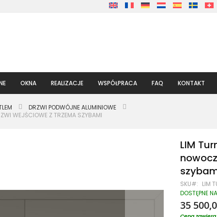
NE
OKNA
REALIZACJE
WSPÓŁPRACA
FAQ
KONTAKT
TLEM
DRZWI PODWÓJNE ALUMINIOWE
ZWI WEJŚCIOWE Z TRZEMA SZYBAMI
LIM Tu
nowocz
szybam
SKU
LIM 
DOSTĘPNE N
35 500,0
Cena zawiera 