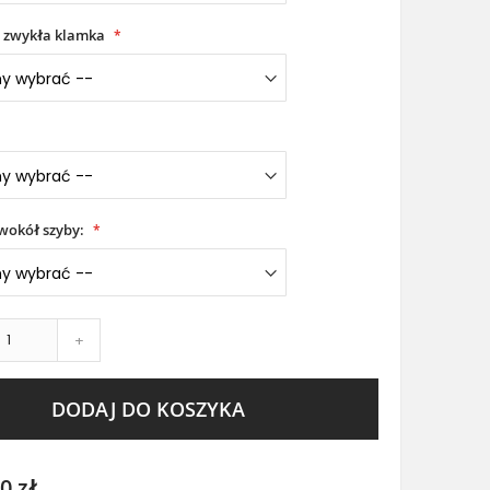
 zwykła klamka
wokół szyby:
+
DODAJ DO KOSZYKA
0 zł