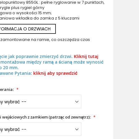
lopunktowy 855GL : pełne ryglowanie w 7 punktach,
4 rygle plus rygiel górny
rogowa o wysokości 15 mm;
aniowa wkładka do zamka z 5 kluczami
NFORMACJA O DRZWIACH
uż zamontowane na ramie, co oszczędza czas
LIM Turma double - aluminiowe podwójne nowoczesne drzwi w
trzema szybami
ęcie jak poprawnie zmierzyć drzwi.
Kliknij tutaj
ń montażowa między ramą a ścianą może wynosić
o 20 mm.
awane Pytania:
kliknij aby sprawdzić
erania:
i wejściowych z zamkiem (patrząc od zewnątrz):