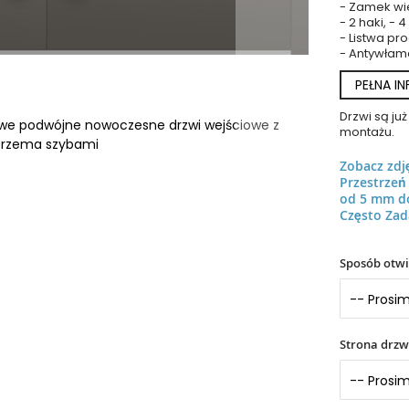
- Zamek wie
- 2 haki, - 
- Listwa p
- Antywłam
PEŁNA I
Drzwi są j
owe podwójne nowoczesne drzwi wejściowe z
montażu.
trzema szybami
Zobacz zdj
Przestrze
od 5 mm d
Często Zad
Sposób otwi
Strona drzw