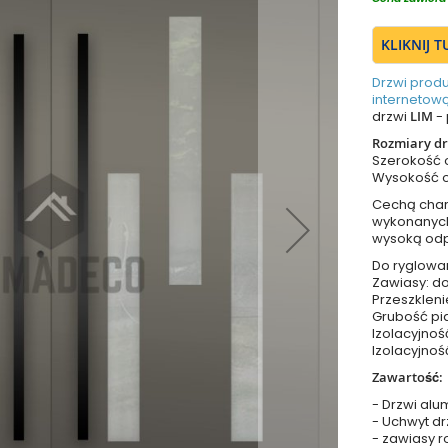
KLIKNIJ 
Drzwi prod
internetową
drzwi
LIM
- 
Rozmiary dr
Szerokość
Wysokość 
Cechą chara
wykonanych 
wysoką odp
Do ryglowa
Zawiasy: do
Przeszkleni
Grubość pia
Izolacyjnoś
Izolacyjnoś
Zawartość:
- Drzwi alu
- Uchwyt dr
- zawiasy r