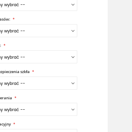
iasów:
:
zpieczenia szkła
erania
acyjny