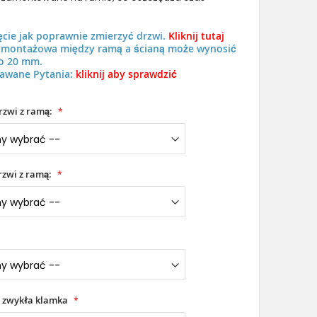
ęcie jak poprawnie zmierzyć drzwi.
Kliknij tutaj
ń montażowa między ramą a ścianą może wynosić
o 20 mm.
awane Pytania:
kliknij aby sprawdzić
LIM V28 - aluminiowe drzwi wejściowe
rzwi z ramą:
zwi z ramą:
 zwykła klamka