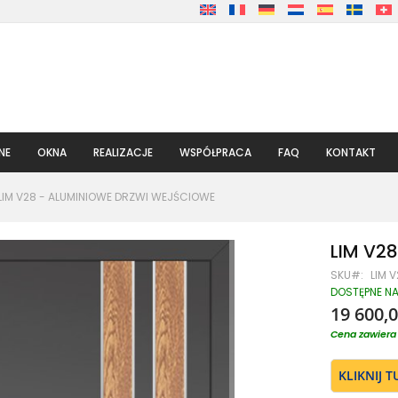
NE
OKNA
REALIZACJE
WSPÓŁPRACA
FAQ
KONTAKT
LIM V28 - ALUMINIOWE DRZWI WEJŚCIOWE
LIM V28
SKU
LIM 
DOSTĘPNE N
19 600,0
Cena zawiera 
KLIKNIJ 