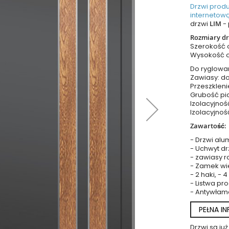
Drzwi prod
internetową
drzwi
LIM
- 
Rozmiary dr
Szerokość
Wysokość 
Do ryglowa
Zawiasy: do
Przeszkleni
Grubość pia
Izolacyjnoś
Izolacyjnoś
Zawartość:
- Drzwi alu
- Uchwyt dr
- zawiasy r
- Zamek wie
- 2 haki, - 
- Listwa p
- Antywłam
PEŁNA I
Drzwi są j