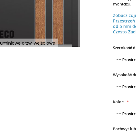
montażu.
Zobacz zdj
Przestrze
od 5 mm d
Często Zad
aluminiowe drzwi wejściowe
Szerokość d
Wysokość dr
Kolor:
Pochwyt lub