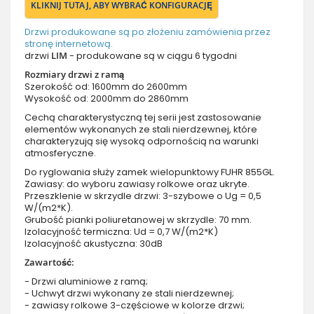
KLIKNIJ TUTAJ, ABY WYBRAĆ KONFIGURACJĘ
Drzwi produkowane są po złożeniu zamówienia przez
stronę internetową.
drzwi
LIM
- produkowane są w ciągu 6 tygodni
Rozmiary drzwi z ramą
Szerokość od: 1600mm do 2600mm
Wysokość od: 2000mm do 2860mm
Cechą charakterystyczną tej serii jest zastosowanie
elementów wykonanych ze stali nierdzewnej, które
charakteryzują się wysoką odpornością na warunki
atmosferyczne.
Do ryglowania służy zamek wielopunktowy FUHR 855GL.
Zawiasy: do wyboru zawiasy rolkowe oraz ukryte.
Przeszklenie w skrzydle drzwi: 3-szybowe o Ug = 0,5
W/(m2*K).
Grubość pianki poliuretanowej w skrzydle: 70 mm.
Izolacyjność termiczna: Ud = 0,7 W/(m2*K)
Izolacyjność akustyczna: 30dB
Zawartość:
- Drzwi aluminiowe z ramą;
- Uchwyt drzwi wykonany ze stali nierdzewnej;
- zawiasy rolkowe 3-częściowe w kolorze drzwi;