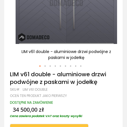
jne z
LIM v61 double - aluminiowe drzwi podwójne z
L
paskami w jodełkę
Przejdź
LIM v61 double - aluminiowe drzwi
na
podwójne z paskami w jodełkę
początek
galerii
SKU
LIM V61 DOUBLE
OCEŃ TEN PRODUKT JAKO PIERWSZY
DOSTĘPNE NA ZAMÓWIENIE
34 500,00 zł
Cena zawiera podatek VAT oraz koszty wysyłki