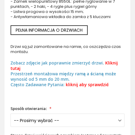
- Zamek wielopunktowy 855GL : pełne ryglowanie w 7
punktach, - 2 haki, - 4 rygle plus rygiel górny
- Listwa progowa o wysokości 15 mm;
- Antywłamaniowa wkładka do zamka z 5 kluczami
PEŁNA INFORMACJA O DRZWIACH
Drzwi są już zamontowane na ramie, co oszczędza czas
montażu.
Zobacz zdjęcie jak poprawnie zmierzyć drzwi.
Kliknij
tutaj
Przestrzeń montażowa między ramą a ścianą może
wynosić od 5 mm do 20 mm.
Często Zadawane Pytania:
kliknij aby sprawdzić
Sposób otwierania: