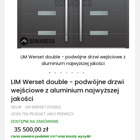
iowe z
LIM Werset double - podwójne drzwi wejściowe z
LIM
aluminium najwyższej jakości
Przejdź
LIM Werset double - podwójne drzwi
na
wejściowe z aluminium najwyższej
początek
galerii
jakości
SKU
LIM WERSET DOUBLE
OCEŃ TEN PRODUKT JAKO PIERWSZY
DOSTĘPNE NA ZAMÓWIENIE
35 500,00 zł
Cena zawiera podatek VAT oraz koszty wysyłki