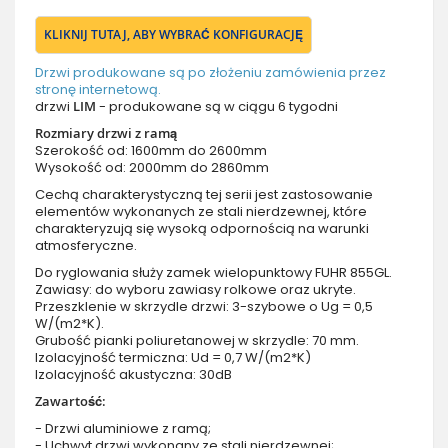
KLIKNIJ TUTAJ, ABY WYBRAĆ KONFIGURACJĘ
Drzwi produkowane są po złożeniu zamówienia przez
stronę internetową.
drzwi
LIM
- produkowane są w ciągu 6 tygodni
Rozmiary drzwi z ramą
Szerokość od: 1600mm do 2600mm
Wysokość od: 2000mm do 2860mm
Cechą charakterystyczną tej serii jest zastosowanie
elementów wykonanych ze stali nierdzewnej, które
charakteryzują się wysoką odpornością na warunki
atmosferyczne.
Do ryglowania służy zamek wielopunktowy FUHR 855GL.
Zawiasy: do wyboru zawiasy rolkowe oraz ukryte.
Przeszklenie w skrzydle drzwi: 3-szybowe o Ug = 0,5
W/(m2*K).
Grubość pianki poliuretanowej w skrzydle: 70 mm.
Izolacyjność termiczna: Ud = 0,7 W/(m2*K)
Izolacyjność akustyczna: 30dB
Zawartość:
- Drzwi aluminiowe z ramą;
- Uchwyt drzwi wykonany ze stali nierdzewnej;