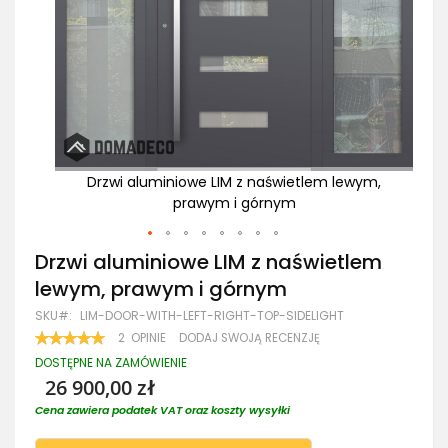
ym,
Drzwi aluminiowe LIM z naświetlem lewym,
prawym i górnym
Przejdź
Drzwi aluminiowe LIM z naświetlem
na
lewym, prawym i górnym
początek
galerii
SKU
LIM-DOOR-WITH-LEFT-RIGHT-TOP-SIDELIGHT
OCENA:
2
OPINIE
DODAJ SWOJĄ RECENZJĘ
100
100
% OF
DOSTĘPNE NA ZAMÓWIENIE
26 900,00 zł
Cena zawiera podatek VAT oraz koszty wysyłki