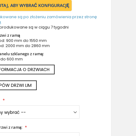
Drzwi z prawym naświetlem
TUTAJ, ABY WYBRAĆ KONFIGURACJĘ
Drzwi z górnym i lewym naświetlem
ukowane są po złożeniu zamówienia przez stronę
Drzwi z górnym i prawym naświetlem
.
Drzwi z lewym i prawym naświetlem
produkowane są w ciągu 7 tygodni
Drzwi z lewym, prawym i górnym naświetlem
zwi z ramą
od: 900 mm do 1550 mm
Drzwi podwójne aluminiowe
od: 2000 mm do 2860 mm
Drzwi podwójne z lewym i prawym naświetlem
nelu szklanego z ramą:
Drzwi podwójne z górnym naświetlem
 do 600 mm
Drzwi podwójne z lewym, prawym i górnym naświetlem
NFORMACJA O DRZWIACH
Akcesoria do drzwi
Drzwi balkonowe / tarasowe
YPÓW DRZWI LIM
Drzwi garażowe
Drzwi Aluminiowe Pivot
i
Szklane drzwi pivot
Szklane aluminiowe drzwi wejściowe
Okna aluminiowe
rzwi z ramą: