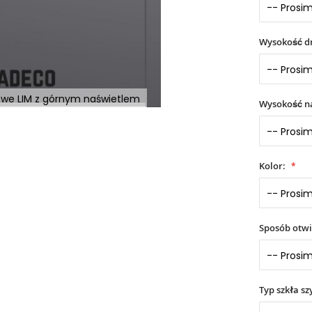
Wysokość dr
owe LIM z górnym naświetlem
Wysokość na
Kolor:
Sposób otwi
Typ szkła sz