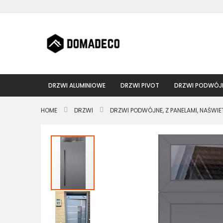
Przejdź
do
treści
DRZWI ALUMINIOWE
DRZWI PIVOT
DRZWI PODWÓJ
HOME
DRZWI
DRZWI PODWÓJNE, Z PANELAMI, NAŚWIE
Przejdź
na
koniec
galerii