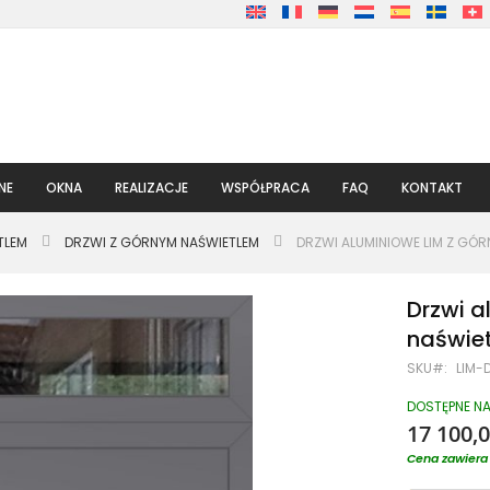
NE
OKNA
REALIZACJE
WSPÓŁPRACA
FAQ
KONTAKT
TLEM
DRZWI Z GÓRNYM NAŚWIETLEM
DRZWI ALUMINIOWE LIM Z GÓ
Drzwi a
naświe
SKU
LIM-
DOSTĘPNE N
17 100,0
Cena zawiera 