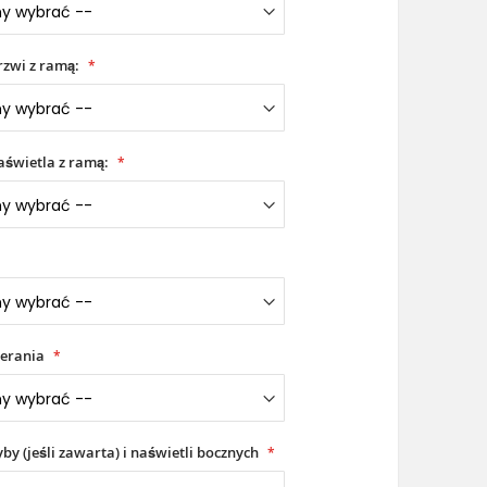
zwi z ramą:
Drzwi aluminiowe LIM z górnym naświetlem
świetla z ramą:
erania
yby (jeśli zawarta) i naświetli bocznych