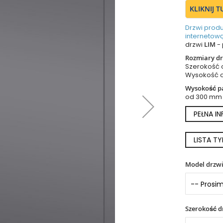
KLIKNIJ 
Drzwi prod
internetową
drzwi
LIM
- 
Rozmiary dr
Szerokość 
Wysokość 
Wysokość pa
od 300 mm
PEŁNA I
LISTA T
Model drzw
Szerokość d