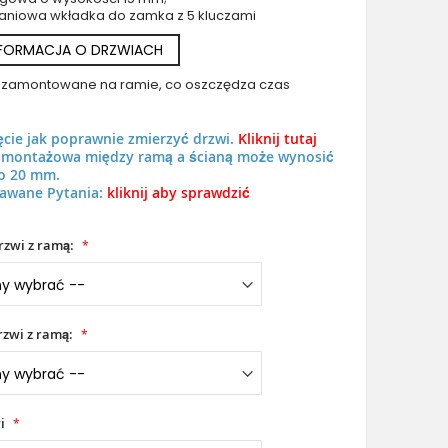
aniowa wkładka do zamka z 5 kluczami
NFORMACJA O DRZWIACH
uż zamontowane na ramie, co oszczędza czas
ęcie jak poprawnie zmierzyć drzwi.
Kliknij tutaj
Żółte aluminiowe drzwi wejściowe z kolorowymi owalnymi k
ń montażowa między ramą a ścianą może wynosić
o 20 mm.
awane Pytania:
kliknij aby sprawdzić
rzwi z ramą:
zwi z ramą:
i