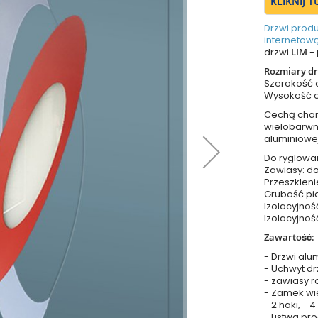
KLIKNIJ 
Drzwi prod
internetową
drzwi
LIM
- 
Rozmiary dr
Szerokość
Wysokość 
Cechą chara
wielobarwn
aluminiowej
Do ryglowa
Zawiasy: do
Przeszkleni
Grubość pia
Izolacyjnoś
Izolacyjnoś
Zawartość:
- Drzwi alu
- Uchwyt dr
- zawiasy r
- Zamek wie
- 2 haki, - 
- Listwa p