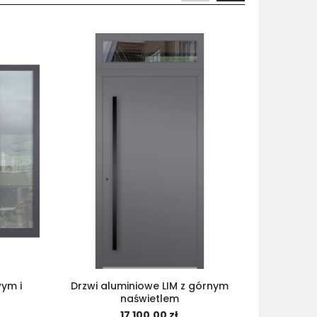
wym i
Drzwi aluminiowe LIM z górnym
Drzwi alu
naświetlem
lewy
17 100,00 zł