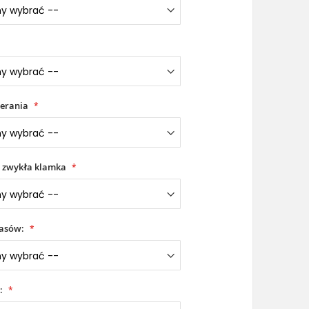
erania
 zwykła klamka
iasów:
: