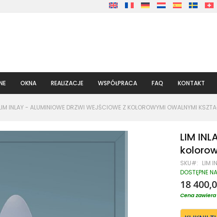
NE
OKNA
REALIZACJE
WSPÓŁPRACA
FAQ
KONTAKT
LIM INLAY - ALUMINIOWE DRZWI WEJŚCIOWE Z KOLOROWYMI OWALNYMI KSZTA
LIM INL
koloro
SKU
LIM I
DOSTĘPNE N
18 400,0
Cena zawiera 