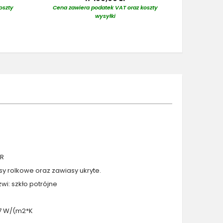
oszty
Cena zawiera podatek VAT oraz koszty
Cena zaw
wysyłki