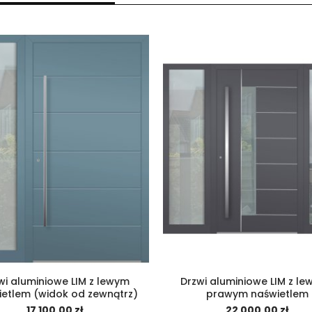
wi aluminiowe LIM z lewym
Drzwi aluminiowe LIM z le
etlem (widok od zewnątrz)
prawym naświetlem
17 100,00 zł
22 000,00 zł