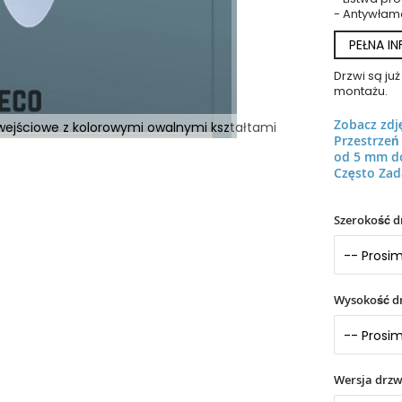
- Antywłam
PEŁNA I
Drzwi są j
montażu.
Zobacz zdj
 wejściowe z kolorowymi owalnymi kształtami
Przestrze
od 5 mm d
Często Zad
Szerokość d
Wysokość dr
Wersja drzw