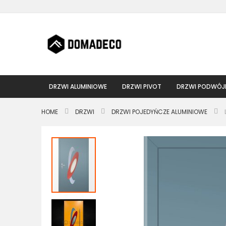
Przejdź
do
treści
DRZWI ALUMINIOWE
DRZWI PIVOT
DRZWI PODWÓJ
HOME
DRZWI
DRZWI POJEDYŃCZE ALUMINIOWE
Przejdź
na
koniec
galerii