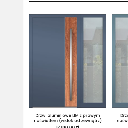
Drzwi aluminiowe LIM z prawym
Drz
naświetlem (widok od zewnątrz)
naświ
17 100,00 zł