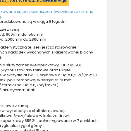
TUTAJ, ABY WYBRAĆ KONFIGURACJĘ
Drzwi z prawym naświetlem
Drzwi z górnym i lewym naświetlem
ukowane są po złożeniu zamówienia przez stronę
.
Drzwi z górnym i prawym naświetlem
produkowane są w ciągu 6 tygodni
Drzwi z lewym i prawym naświetlem
zwi z ramą
Drzwi z lewym, prawym i górnym naświetlem
 od: 900mm do 1550mm
od: 2000mm do 2860mm
Drzwi podwójne aluminiowe
kterystyczną tej serii jest zastosowanie
Drzwi podwójne z lewym i prawym naświetlem
ych nakładek wykonanych z lakierowanej blachy
Drzwi podwójne z górnym naświetlem
.
Drzwi podwójne z lewym, prawym i górnym naświetlem
nia służy zamek wielopunktowy FUHR 855GL.
 wyboru zawiasy rolkowe oraz ukryte.
Akcesoria do drzwi
e w skrzydle drzwi: 3-szybowe o Ug = 0,5 W/(m2*K).
Drzwi balkonowe / tarasowe
nki poliuretanowej w skrzydle: 70 mm.
ć termiczna: Ud = 0,7 W/(m2*K)
Drzwi garażowe
ć akustyczna: 30dB
Drzwi Aluminiowe Pivot
Szklane drzwi pivot
miniowe z ramą;
Szklane aluminiowe drzwi wejściowe
zwi wykonany ze stali nierdzewnej;
olkowe 3-częściowe w kolorze drzwi;
Okna aluminiowe
lopunktowy 855GL : pełne ryglowanie w 7 punktach,
4 rygle plus rygiel górny
rogowa o wysokości 15 mm;