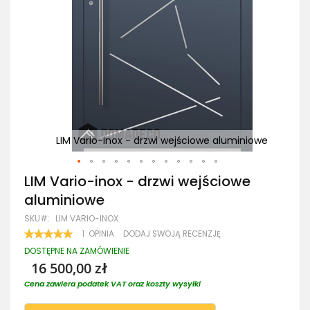
iowe
LIM Vario-inox - drzwi wejściowe aluminiowe
Przejdź
LIM Vario-inox - drzwi wejściowe
na
aluminiowe
początek
galerii
SKU
LIM VARIO-INOX
OCENA:
1
OPINIA
DODAJ SWOJĄ RECENZJĘ
100
100
% OF
DOSTĘPNE NA ZAMÓWIENIE
16 500,00 zł
Cena zawiera podatek VAT oraz koszty wysyłki