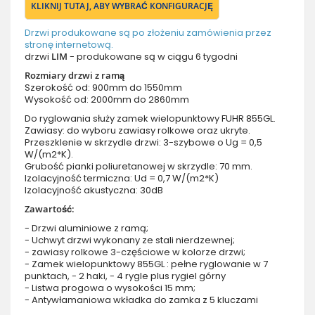
KLIKNIJ TUTAJ, ABY WYBRAĆ KONFIGURACJĘ
Drzwi produkowane są po złożeniu zamówienia przez
stronę internetową.
drzwi
LIM
- produkowane są w ciągu 6 tygodni
Rozmiary drzwi z ramą
Szerokość od: 900mm do 1550mm
Wysokość od: 2000mm do 2860mm
Do ryglowania służy zamek wielopunktowy FUHR 855GL.
Zawiasy: do wyboru zawiasy rolkowe oraz ukryte.
Przeszklenie w skrzydle drzwi: 3-szybowe o Ug = 0,5
W/(m2*K).
Grubość pianki poliuretanowej w skrzydle: 70 mm.
Izolacyjność termiczna: Ud = 0,7 W/(m2*K)
Izolacyjność akustyczna: 30dB
Zawartość:
- Drzwi aluminiowe z ramą;
- Uchwyt drzwi wykonany ze stali nierdzewnej;
- zawiasy rolkowe 3-częściowe w kolorze drzwi;
- Zamek wielopunktowy 855GL : pełne ryglowanie w 7
punktach, - 2 haki, - 4 rygle plus rygiel górny
- Listwa progowa o wysokości 15 mm;
- Antywłamaniowa wkładka do zamka z 5 kluczami