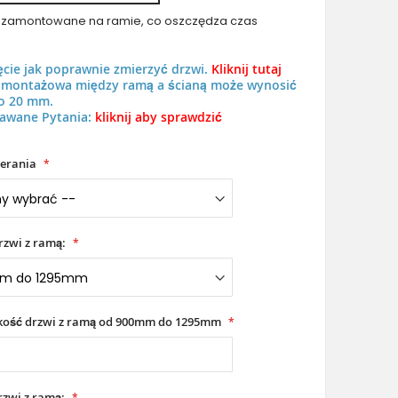
uż zamontowane na ramie, co oszczędza czas
ęcie jak poprawnie zmierzyć drzwi.
Kliknij tutaj
ń montażowa między ramą a ścianą może wynosić
o 20 mm.
awane Pytania:
kliknij aby sprawdzić
Antracytowe nowoczesne aluminiowe drzwi wejścio
erania
rzwi z ramą:
okość drzwi z ramą od 900mm do 1295mm
zwi z ramą: