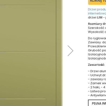
KLIKNIJ 
Drzwi prod
internetową
drzwi
LIM
- 
Rozmiary dr
Szerokość
Wysokość 
Do ryglowa
Zawiasy: do
Przeszkleni
Grubość pia
Izolacyjnoś
Izolacyjnoś
Zawartość:
- Drzwi alu
- Uchwyt dr
- zawiasy r
- Zamek wie
- 2 haki, - 
- Listwa p
- Antywłam
PEŁNA I