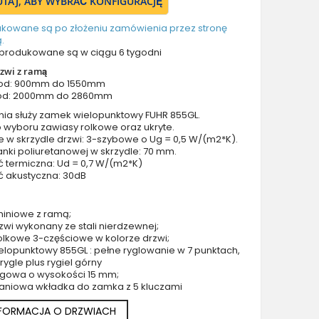
TUTAJ, ABY WYBRAĆ KONFIGURACJĘ
Drzwi z prawym naświetlem
Drzwi z górnym i lewym naświetlem
ukowane są po złożeniu zamówienia przez stronę
.
Drzwi z górnym i prawym naświetlem
produkowane są w ciągu 6 tygodni
Drzwi z lewym i prawym naświetlem
zwi z ramą
Drzwi z lewym, prawym i górnym naświetlem
 od: 900mm do 1550mm
od: 2000mm do 2860mm
Drzwi podwójne aluminiowe
nia służy zamek wielopunktowy FUHR 855GL.
Drzwi podwójne z lewym i prawym naświetlem
 wyboru zawiasy rolkowe oraz ukryte.
Drzwi podwójne z górnym naświetlem
e w skrzydle drzwi: 3-szybowe o Ug = 0,5 W/(m2*K).
nki poliuretanowej w skrzydle: 70 mm.
Drzwi podwójne z lewym, prawym i górnym naświetlem
ć termiczna: Ud = 0,7 W/(m2*K)
Akcesoria do drzwi
ć akustyczna: 30dB
Drzwi balkonowe / tarasowe
Drzwi garażowe
miniowe z ramą;
zwi wykonany ze stali nierdzewnej;
Drzwi Aluminiowe Pivot
olkowe 3-częściowe w kolorze drzwi;
Szklane drzwi pivot
lopunktowy 855GL : pełne ryglowanie w 7 punktach,
4 rygle plus rygiel górny
Szklane aluminiowe drzwi wejściowe
rogowa o wysokości 15 mm;
Okna aluminiowe
aniowa wkładka do zamka z 5 kluczami
NFORMACJA O DRZWIACH