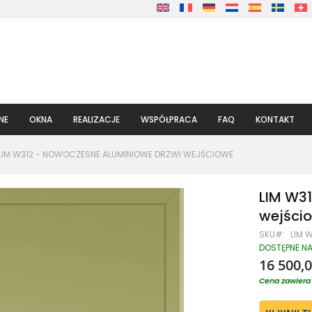
NE
OKNA
REALIZACJE
WSPÓŁPRACA
FAQ
KONTAKT
LIM W312 - NOWOCZESNE ALUMINIOWE DRZWI WEJŚCIOWE
LIM W3
wejści
SKU
LIM 
DOSTĘPNE N
16 500,0
Cena zawiera 