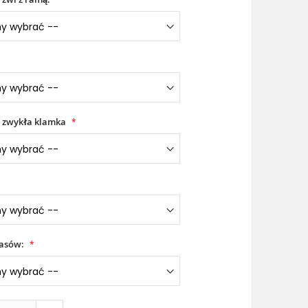
 zwykła klamka
iasów: