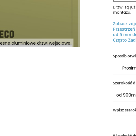
Drzwi są j
montażu.
Zobacz zdj
Przestrze
od 5 mm d
Często Zad
esne aluminiowe drzwi wejściowe
Sposób otwi
Szerokość d
Wpisz szer
Wysokość dr