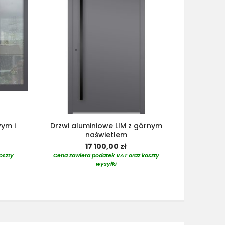
wym i
Drzwi aluminiowe LIM z górnym
Drzwi alu
naświetlem
lewy
17 100,00 zł
oszty
Cena zawiera podatek VAT oraz koszty
Cena zaw
wysyłki